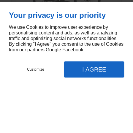
Your privacy is our priority
We use Cookies to improve user experience by
Talon 4 29"
personalising content and ads, as well as analyzing
traffic and optimizing social networks functionalities.
VTT de la marque Giant
By clicking "I Agree" you consent to the use of Cookies
€379,00 EUR
from our partners
Google
Facebook
.
I AGREE
Customize