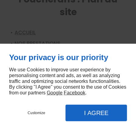
site
ACCUEIL
NOS PRESTATIONS
Vélos électriques
Your privacy is our priority
Accessoires de vélo
We use Cookies to improve user experience by
Vélos de route
personalising content and ads, as well as analyzing
traffic and optimizing social networks functionalities.
VTT
By clicking "I Agree" you consent to the use of Cookies
from our partners
Google
Facebook
.
Atelier de réparation vélo
LE MAGASIN
I AGREE
Customize
ETUDE POSTURALE
CONTACTEZ-NOUS