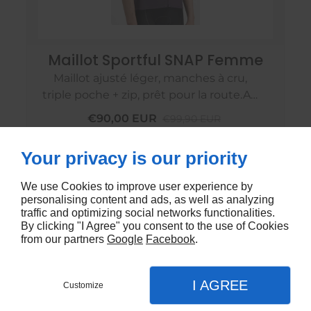
Maillot Sportful SNAP Femme
Maillot ajusté léger, manches à cru,
triple poche + zip, prêt pour la route.Au
prix de 99,90€
€90,00 EUR
€99,90 EUR
Your privacy is our priority
We use Cookies to improve user experience by
personalising content and ads, as well as analyzing
traffic and optimizing social networks functionalities.
By clicking "I Agree" you consent to the use of Cookies
from our partners
Google
Facebook
.
I AGREE
Customize