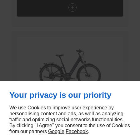
Your privacy is our priority
We use Cookies to improve user experience by
Samedi 27 Xroad 2 Open
personalising content and ads, as well as analyzing
Model: Moustache
traffic and optimizing social networks functionalities.
By clicking "I Agree" you consent to the use of Cookies
€3.499,00 EUR
from our partners
Google
Facebook
.