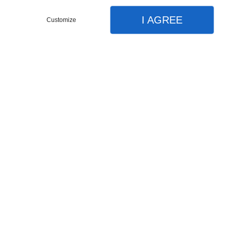
I AGREE
Customize
XRoad 4 Open 2025
Marque: Moustache
€3.799,00 EUR