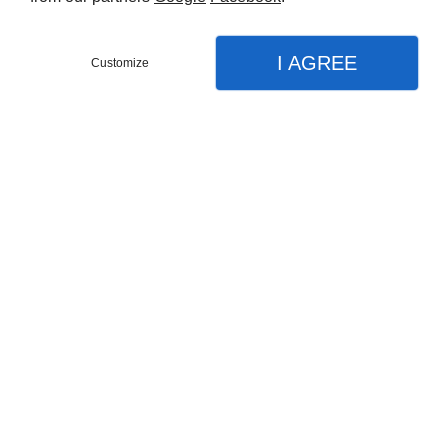
I AGREE
Customize
Stance 29 2
VTT de la marque Giant
€1.750,00 EUR