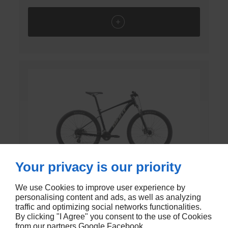
Your privacy is our priority
Talon 4 29"
We use Cookies to improve user experience by
personalising content and ads, as well as analyzing
VTT de la marque Giant
traffic and optimizing social networks functionalities.
By clicking "I Agree" you consent to the use of Cookies
€379,00 EUR
from our partners
Google
Facebook
.