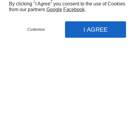
By clicking "I Agree" you consent to the use of Cookies
sport ou tous les jours.Au prix de 195€
€195,00 EUR
from our partners
Google
Facebook
.
I AGREE
Customize
Lunettes Julbo INTENSITY
WATT’EVER Violet / Gris / Vert –