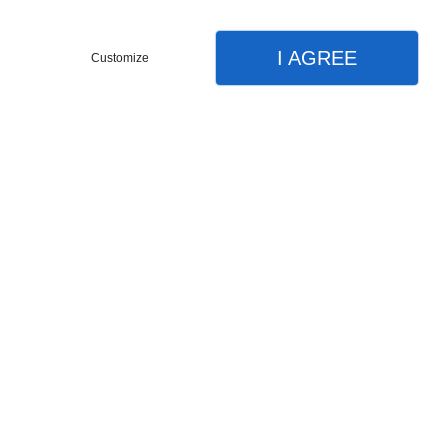
I AGREE
Customize
Partager :
DESCRIPTIONS
Welt Brave 1.0 20 V est un vélo 20
pouces conçu pour les jeunes entre 7 et